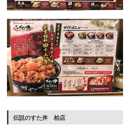
伝説のすた丼 柏店