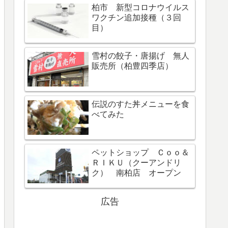
柏市 新型コロナウイルス
ワクチン追加接種（３回
目）
雪村の餃子・唐揚げ 無人
販売所（柏豊四季店）
伝説のすた丼メニューを食
べてみた
ペットショップ Ｃｏｏ＆
ＲＩＫＵ（クーアンドリ
ク） 南柏店 オープン
広告