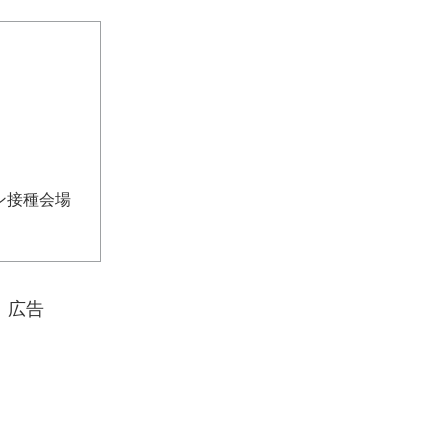
ン接種会場
広告