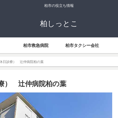
柏市の役立ち情報
柏しっとこ
柏市救急病院
柏市タクシー会社
休日診療） 辻仲病院柏の葉
療） 辻仲病院柏の葉